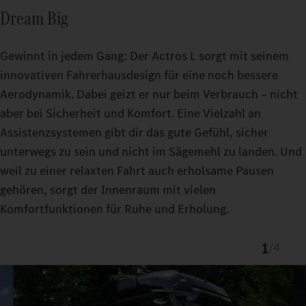
Dream Big
Gewinnt in jedem Gang: Der Actros L sorgt mit seinem
innovativen Fahrerhausdesign für eine noch bessere
Aerodynamik. Dabei geizt er nur beim Verbrauch – nicht
aber bei Sicherheit und Komfort. Eine Vielzahl an
Assistenzsystemen gibt dir das gute Gefühl, sicher
Einfach zu bedienen: das Multimedia Cockpit Interactive 2 mit
unterwegs zu sein und nicht im Sägemehl zu landen. Und
Sprachsteuerung und digitalen Features.
Einfach sicherer unterwegs: neue und verbesserte
Einfach entspannend:
2
weil zu einer relaxten Fahrt auch erholsame Pausen
assistiertes Fahren auf hohem Niveau und komfortable
Assistenzsysteme wie Active Brake Assist 6,
gehören, sorgt der Innenraum mit vielen
Fahrerhausausstattungen.
Active Sideguard Assist 2 und Active Drive Assist 3. Sie können
Komfortfunktionen für Ruhe und Erholung.
Personen, Fahrzeuge und Gegenstände erkennen und
unterstützen dich dabei, schnell und angemessen zu reagieren.
1
/
4